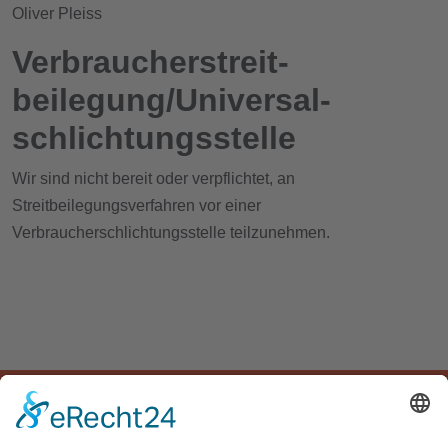
Oliver Pleiss
Verbraucher­streit­
beilegung/Universal­
schlichtungs­stelle
Wir sind nicht bereit oder verpflichtet, an
Streitbeilegungsverfahren vor einer
Verbraucherschlichtungsstelle teilzunehmen.
START
UNTERNEHMEN
LEISTUNGEN
PROJEKTE
Planquadrat Design GmbH