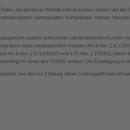
aten, die auf dieser Website erfasst werden, werden auf den S
nikationsdaten, Vertragsdaten, Kontaktdaten, Namen, Websitezu
g gegenüber unseren potenziellen und bestehenden Kunden (Art. 
ots durch einen professionellen Anbieter (Art. 6 Abs. 1 lit. f 
 von Art. 6 Abs. 1 lit. a DSGVO und § 25 Abs. 1 TDDDG, soweit 
rprinting) im Sinne des TDDDG umfasst. Die Einwilligung ist je
rbeiten, wie dies zur Erfüllung seiner Leistungspflichten erfor